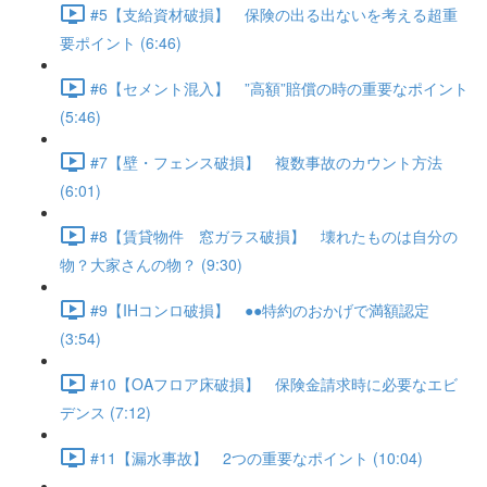
#5【支給資材破損】 保険の出る出ないを考える超重
要ポイント (6:46)
#6【セメント混入】 ”高額”賠償の時の重要なポイント
(5:46)
#7【壁・フェンス破損】 複数事故のカウント方法
(6:01)
#8【賃貸物件 窓ガラス破損】 壊れたものは自分の
物？大家さんの物？ (9:30)
#9【IHコンロ破損】 ●●特約のおかげで満額認定
(3:54)
#10【OAフロア床破損】 保険金請求時に必要なエビ
デンス (7:12)
#11【漏水事故】 2つの重要なポイント (10:04)